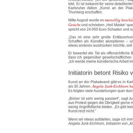
lebt. Er ist bekannt für seine detaillie
Karlsruher Aktion „Kunst an der Plak
Thunberg erschaffen.
mutwillig beschä
Mitte August wurde es
Gesicht
und schrieben „Heil Maske“ quer 
spricht von 24.000 Euro Schaden und s
„Das ist eine sehr große Enttäuschung
Schaffen als Künstler akzeptieren – 
etwas anderes ausdrücken möchte, soll e
Er bewertet die Tat als offensichtliche
dass ich gegenüber gesellschaftlichen Er
„Ich werde meine künstlerische Arbeit i
Initiatorin betont Risik
Kunst an der Plakatwand gibt es in Kar
Angela Junk-Eichhorn hat
als 30 Jahren.
Es folgten viele Ausstellungen quer durc
„Bisher ist sehr wenig passiert“, sag
aus Protest gegen die Obrigkeit gerne m
wenig Angriffsfläche bieten. „Es gibt kei
Kunst reizt nicht.“
Wenn wir etwas aufstellen, sage ich im
Angela Junk-Eichhorn, Initiatorin von „