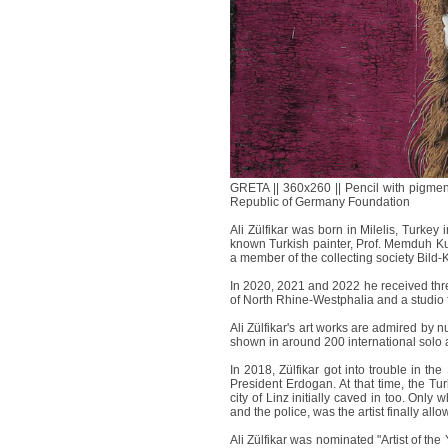
GRETA || 360x260 || Pencil with pigmen
Republic of Germany Foundation
Ali Zülfikar was born in Milelis, Turkey 
known Turkish painter, Prof. Memduh K
a member of the collecting society Bild-
In 2020, 2021 and 2022 he received three
of North Rhine-Westphalia and a studio 
Ali Zülfikar's art works are admired by
shown in around 200 international solo
In 2018, Zülfikar got into trouble in th
President Erdogan. At that time, the T
city of Linz initially caved in too. Onl
and the police, was the artist finally allo
Ali Zülfikar was nominated "Artist of the 