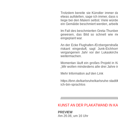
Trotzdem bereite sie Künstler immer da
etwas aufstellen, sage ich immer, dass
liege bei den Malern selbst. Viele würde
ein Gemälde beschmiert werden, arbeite
Im Fall des beschmierten Greta-Thunber
gewesen, das Bild so schnell wie mö
eingeplant war.
An der Ecke Flughafen-/Erzbergerstraße
riskant eingestuft, sagt Junk-Eichho
vergangenen Jahr vor der Lukaskirche 
weitermachen.
Momentan läuft ein großes Projekt in K
„Wir wollen mindestens alle drei Jahre i
Mehr Information auf den Link
https://bnn.de/karlsruhe/karlsruhe-stadt
ich-bin-sprachlos
////////////////////////////////////////////////////////////////////////
KUNST AN DER PLAKATWAND IN K
PREVIEW
Am 26.06, um 16 Uhr