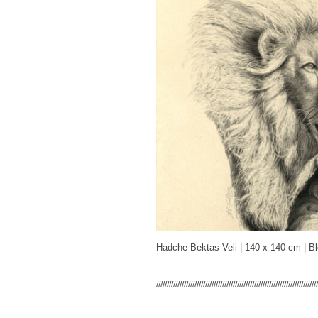
Hadche Bektas Veli | 140 x 140 cm | Ble
////////////////////////////////////////////////////////////////////////////