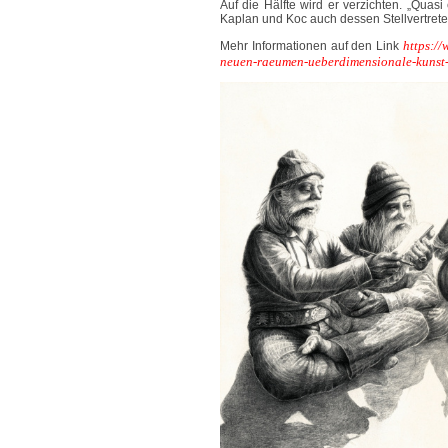
Auf die Hälfte wird er verzichten. „Quasi
Kaplan und Koc auch dessen Stellvertre
https:/
Mehr Informationen auf den Link
neuen-raeumen-ueberdimensionale-kuns