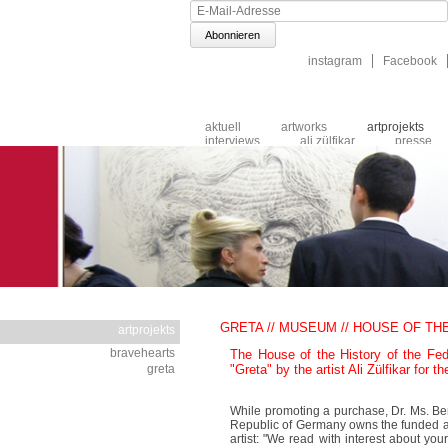
E-
Mail-
Adresse
Navigation
instagram
Facebook
überspringen
Navigation
aktuell
artworks
artprojekts
überspringen
interviews
ali zülfikar
presse
publikums
katalog
impressum
GRETA // MUSEUM // HOUSE OF T
artprojekts
Navigation
bravehearts
The House of the History of the Fe
überspringen
greta
"Greta" by the artist Ali Zülfikar for 
While promoting a purchase, Dr. Ms. Be
Republic of Germany owns the funded ar
artist: "We read with interest about your